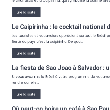
le churrasco et la Caïpirinha, qui symbolise la cuisine bré
Lire la suite
Le Caipirinha : le cocktail national 
Les touristes et vacanciers apprécient surtout le Brésil p
fierté du pays c’est la caipirinha. De quoi…
Lire la suite
La fiesta de Sao Joao à Salvador : u
Si vous avez mis le Brésil à votre programme de vacance
rendre car elle…
Lire la suite
Où peut-on boire un café à Sao Paulo