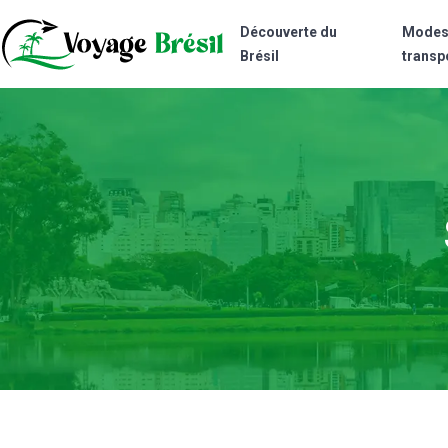
Découverte du
Modes
Brésil
transp