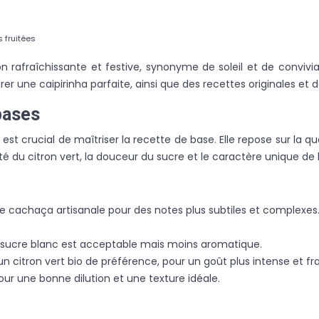
 fruitées
on rafraîchissante et festive, synonyme de soleil et de convivi
r une caipirinha parfaite, ainsi que des recettes originales et d
 bases
 est crucial de maîtriser la recette de base. Elle repose sur la q
idité du citron vert, la douceur du sucre et le caractère unique de
une cachaça artisanale pour des notes plus subtiles et complexe
 le sucre blanc est acceptable mais moins aromatique.
un citron vert bio de préférence, pour un goût plus intense et fra
our une bonne dilution et une texture idéale.