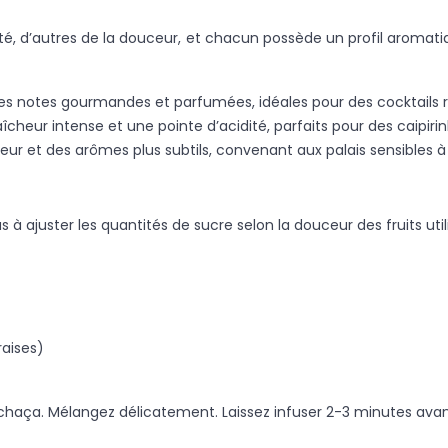
cidité, d’autres de la douceur, et chacun possède un profil aroma
es notes gourmandes et parfumées, idéales pour des cocktails 
îcheur intense et une pointe d’acidité, parfaits pour des caipirin
ur et des arômes plus subtils, convenant aux palais sensibles à l
 à ajuster les quantités de sucre selon la douceur des fruits util
raises)
a cachaça. Mélangez délicatement. Laissez infuser 2-3 minutes ava