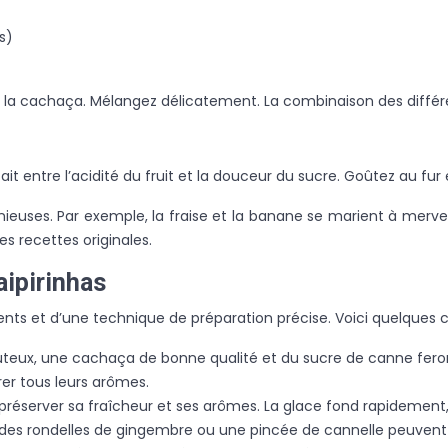
)
s)
e et la cachaça. Mélangez délicatement. La combinaison des différ
arfait entre l’acidité du fruit et la douceur du sucre. Goûtez au f
ieuses. Par exemple, la fraise et la banane se marient à merve
s recettes originales.
aipirinhas
ents et d’une technique de préparation précise. Voici quelques c
rt juteux, une cachaça de bonne qualité et du sucre de canne fero
érer tous leurs arômes.
préserver sa fraîcheur et ses arômes. La glace fond rapidement, 
 des rondelles de gingembre ou une pincée de cannelle peuvent aj