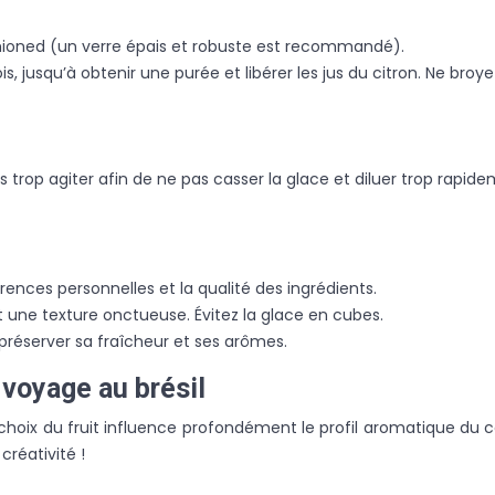
ashioned (un verre épais et robuste est recommandé).
bois, jusqu’à obtenir une purée et libérer les jus du citron. Ne b
trop agiter afin de ne pas casser la glace et diluer trop rapidem
érences personnelles et la qualité des ingrédients.
et une texture onctueuse. Évitez la glace en cubes.
 préserver sa fraîcheur et ses arômes.
 voyage au brésil
. Le choix du fruit influence profondément le profil aromatique d
créativité !