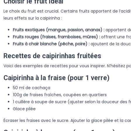
Choisir le fruit idéal
Le choix du fruit est crucial. Certains fruits apportent de l’a
leurs effets sur la caipirinha :
Fruits exotiques (mangue, passion, ananas) :
apportent d
Fruits rouges (fraises, framboises, mûres) :
offrent une fra
Fruits à chair blanche (pêche, poire) :
ajoutent de la douce
Recettes de caipirinhas fruitées
Voici des exemples de recettes pour vous inspirer. N’hésitez pas
Caipirinha à la fraise (pour 1 verre)
50 ml de cachaça
100g de fraises fraîches, coupées en quartiers
1 cuillère à soupe de sucre (ajuster selon la douceur des f
Glace pilée
Écraser les fraises avec le sucre. Ajouter la glace pilée et l