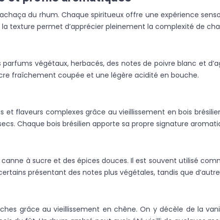
 cachaça du rhum. Chaque spiritueux offre une expérience sensori
de la texture permet d’apprécier pleinement la complexité de ch
 parfums végétaux, herbacés, des notes de poivre blanc et d’ag
ucre fraîchement coupée et une légère acidité en bouche.
et flaveurs complexes grâce au vieillissement en bois brésilien
 secs. Chaque bois brésilien apporte sa propre signature aromatiq
e canne à sucre et des épices douces. Il est souvent utilisé co
ertains présentant des notes plus végétales, tandis que d’autres 
es grâce au vieillissement en chêne. On y décèle de la vanill