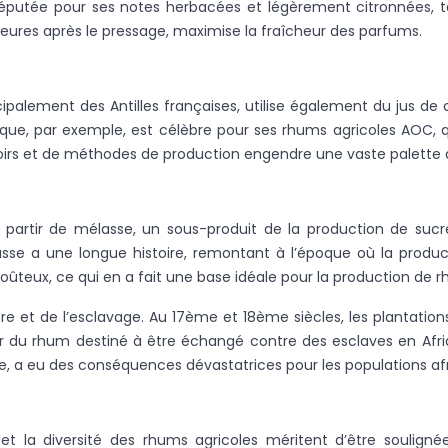
réputée pour ses notes herbacées et légèrement citronnées, ta
eures après le pressage, maximise la fraîcheur des parfums.
incipalement des Antilles françaises, utilise également du jus d
inique, par exemple, est célèbre pour ses rhums agricoles AOC, 
terroirs et de méthodes de production engendre une vaste palet
artir de mélasse, un sous-produit de la production de sucre. 
se a une longue histoire, remontant à l’époque où la productio
ûteux, ce qui en a fait une base idéale pour la production de 
sucre et de l’esclavage. Au 17ème et 18ème siècles, les plantat
quer du rhum destiné à être échangé contre des esclaves en A
, a eu des conséquences dévastatrices pour les populations afr
 la diversité des rhums agricoles méritent d’être soulignée