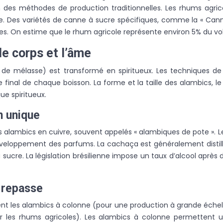
n des méthodes de production traditionnelles. Les rhums agric
rie. Des variétés de canne à sucre spécifiques, comme la « Canne
oles. On estime que le rhum agricole représente environ 5% du v
 le corps et l’âme
(ou de mélasse) est transformé en spiritueux. Les techniques de
 final de chaque boisson. La forme et la taille des alambics, le
ue spiritueux.
n unique
 alambics en cuivre, souvent appelés « alambiques de pote ». Le 
éveloppement des parfums. La cachaça est généralement distillée
sucre. La législation brésilienne impose un taux d’alcool après 
 repasse
ent les alambics à colonne (pour une production à grande échell
ur les rhums agricoles). Les alambics à colonne permettent u