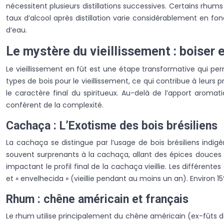
nécessitent plusieurs distillations successives. Certains rhums 
taux d’alcool après distillation varie considérablement en fon
d’eau.
Le mystère du vieillissement : boiser e
Le vieillissement en fût est une étape transformative qui pe
types de bois pour le vieillissement, ce qui contribue à leurs p
le caractère final du spiritueux. Au-delà de l’apport aromati
confèrent de la complexité.
Cachaça : L’Exotisme des bois brésiliens
La cachaça se distingue par l’usage de bois brésiliens indigè
souvent surprenants à la cachaça, allant des épices douces à la
impactant le profil final de la cachaça vieillie. Les différente
et « envelhecida » (vieillie pendant au moins un an). Environ 15%
Rhum : chêne américain et français
Le rhum utilise principalement du chêne américain (ex-fûts de