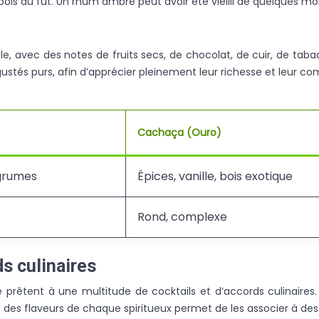
e bois du fût. Un rhum ambré peut avoir été vieilli de quelques mo
, avec des notes de fruits secs, de chocolat, de cuir, de taba
ustés purs, afin d’apprécier pleinement leur richesse et leur com
Cachaça (Ouro)
agrumes
Épices, vanille, bois exotique
Rond, complexe
ds culinaires
e prêtent à une multitude de cocktails et d’accords culinaires
des flaveurs de chaque spiritueux permet de les associer à des 