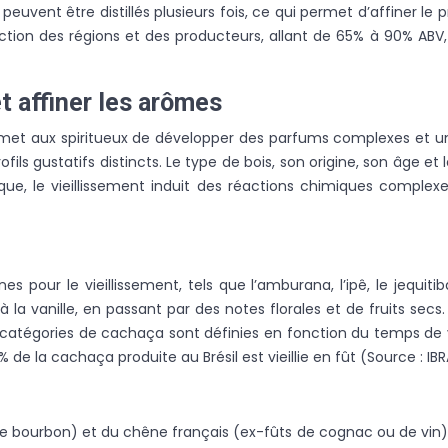
peuvent être distillés plusieurs fois, ce qui permet d’affiner le
ction des régions et des producteurs, allant de 65% à 90% ABV, 
t affiner les arômes
rmet aux spiritueux de développer des parfums complexes et un
rofils gustatifs distincts. Le type de bois, son origine, son âge
que, le vieillissement induit des réactions chimiques complexes
nes pour le vieillissement, tels que l’amburana, l’ipê, le jequ
 vanille, en passant par des notes florales et de fruits secs. L
s catégories de cachaça sont définies en fonction du temps de vieil
 de la cachaça produite au Brésil est vieillie en fût (Source : IB
 bourbon) et du chêne français (ex-fûts de cognac ou de vin) po