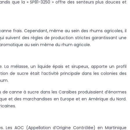
ndis que la « SP81-3250 » offre des senteurs plus douces et
e canne frais. Cependant, même au sein des rhums agricoles, il
qui suivent des règles de production strictes garantissant une
te aromatique au sein même du rhum agricole.
La mélasse, un liquide épais et sirupeux, apporte un profil
n de sucre était l’activité principale dans les colonies des
rhum.
ions de canne à sucre dans les Caraïbes produisaient d’énormes
frique et des marchandises en Europe et en Amérique du Nord.
icaines.
s. Les AOC (Appellation d’Origine Contrôlée) en Martinique