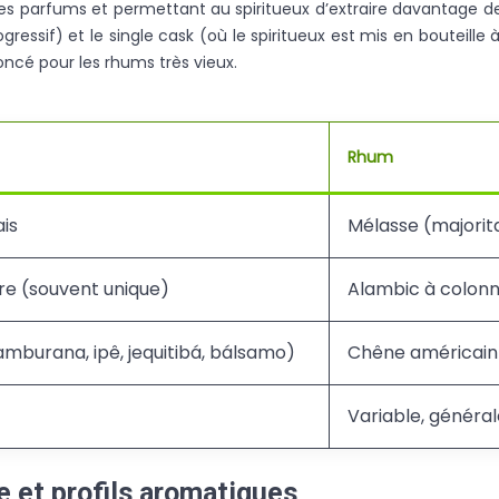
t les parfums et permettant au spiritueux d’extraire davantage 
ogressif) et le single cask (où le spiritueux est mis en bouteille
oncé pour les rhums très vieux.
Rhum
ais
Mélasse (majorita
re (souvent unique)
Alambic à colonne
(amburana, ipê, jequitibá, bálsamo)
Chêne américain 
Variable, généra
e et profils aromatiques