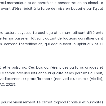
 profil aromatique et de contrôler la concentration en alcool. Le
avant d’être réduit à la force de mise en bouteille par l’ajout
e texture soyeuse. La cachaça et le rhum utilisent différents
 et le temps passé en fût sont autant de facteurs qui influencent
, comme l’estérification, qui adoucissent le spiritueux et lui
itibá et le bálsamo. Ces bois confèrent des parfums uniques et
e terroir brésilien influence la qualité et les parfums du bois,
lissement : « prata/branca » (non vieillie), « ouro » (vieillie),
RAC, 2023).
ur le vieillissement. Le climat tropical (chaleur et humidité)