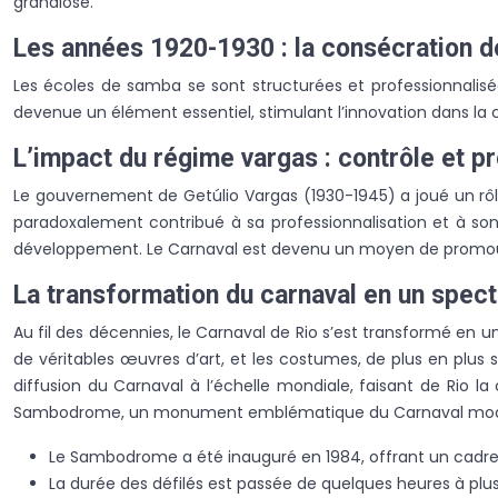
grandiose.
Les années 1920-1930 : la consécration 
Les écoles de samba se sont structurées et professionnalisée
devenue un élément essentiel, stimulant l’innovation dans la
L’impact du régime vargas : contrôle et p
Le gouvernement de Getúlio Vargas (1930-1945) a joué un rôle
paradoxalement contribué à sa professionnalisation et à so
développement. Le Carnaval est devenu un moyen de promouvoi
La transformation du carnaval en un spect
Au fil des décennies, le Carnaval de Rio s’est transformé en u
de véritables œuvres d’art, et les costumes, de plus en plus
diffusion du Carnaval à l’échelle mondiale, faisant de Rio l
Sambodrome, un monument emblématique du Carnaval mod
Le Sambodrome a été inauguré en 1984, offrant un cadre 
La durée des défilés est passée de quelques heures à plusi