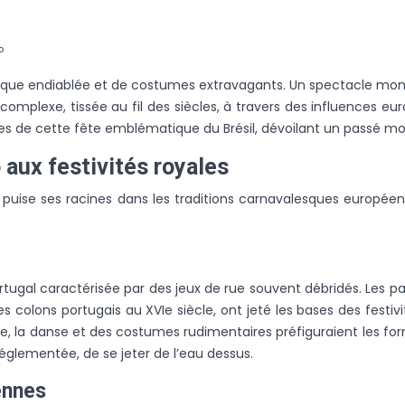
o
ique endiablée et de costumes extravagants. Un spectacle mondi
 complexe, tissée au fil des siècles, à travers des influences 
ettes de cette fête emblématique du Brésil, dévoilant un passé m
 aux festivités royales
e puise ses racines dans les traditions carnavalesques europée
rtugal caractérisée par des jeux de rue souvent débridés. Les par
les colons portugais au XVIe siècle, ont jeté les bases des fest
ique, la danse et des costumes rudimentaires préfiguraient les 
églementée, de se jeter de l’eau dessus.
ennes