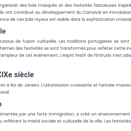
nne organisait des bals masqués et des festivités fastueuses ins
s, ils ont contribué au développement du Carnaval en introduis
nce de ces bals royaux est visible dans la sophistication croissa
lle
cessus de fusion culturelle. Les traditions portugaises se son
thèmes des festivités se sont transformés pour refléter cette in
l’ampleur de cet événement. L’esprit festif de l’Entrudo s’est ad
XIXe siècle
s à Rio de Janeiro. L’urbanisation croissante et l’arrivée mass
aval.
o
imentée par une forte immigration, a créé un environnement fer
flétant la mixité sociale et culturelle de la ville. Les festivités