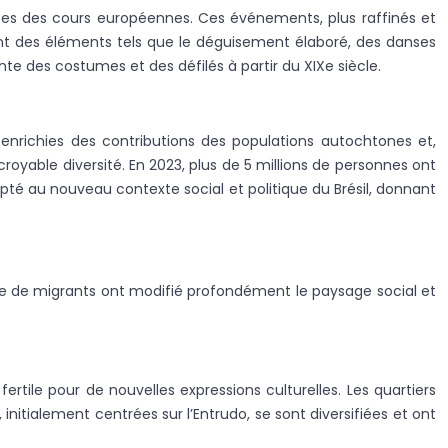
pirées des cours européennes. Ces événements, plus raffinés et
ant des éléments tels que le déguisement élaboré, des danses
nte des costumes et des défilés à partir du XIXe siècle.
t enrichies des contributions des populations autochtones et,
croyable diversité. En 2023, plus de 5 millions de personnes ont
apté au nouveau contexte social et politique du Brésil, donnant
ive de migrants ont modifié profondément le paysage social et
tile pour de nouvelles expressions culturelles. Les quartiers
, initialement centrées sur l’Entrudo, se sont diversifiées et ont