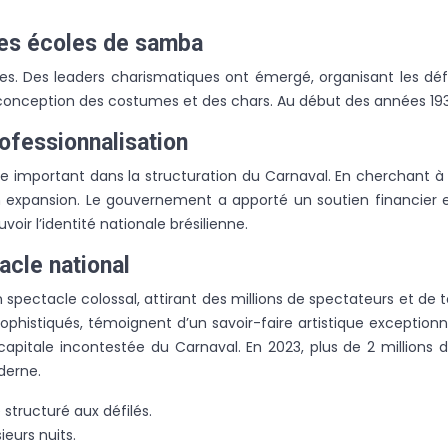
des écoles de samba
s. Des leaders charismatiques ont émergé, organisant les défi
 conception des costumes et des chars. Au début des années 1930
rofessionnalisation
 important dans la structuration du Carnaval. En cherchant à c
n expansion. Le gouvernement a apporté un soutien financier 
r l’identité nationale brésilienne.
acle national
n spectacle colossal, attirant des millions de spectateurs et de
 sophistiqués, témoignent d’un savoir-faire artistique excepti
a capitale incontestée du Carnaval. En 2023, plus de 2 million
erne.
structuré aux défilés.
eurs nuits.