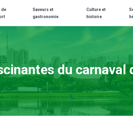
 de
Saveurs et
Culture et
S
ort
gastronomie
histoire
h
scinantes du carnaval d