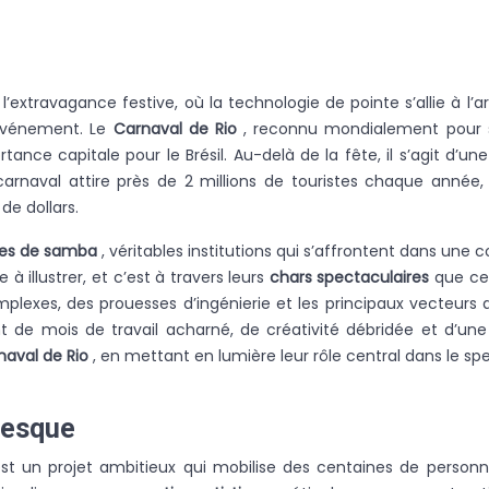
’extravagance festive, où la technologie de pointe s’allie à l
l’événement. Le
Carnaval de Rio
, reconnu mondialement pour 
nce capitale pour le Brésil. Au-delà de la fête, il s’agit d’un
naval attire près de 2 millions de touristes chaque année, 
de dollars.
les de samba
, véritables institutions qui s’affrontent dans un
à illustrer, et c’est à travers leurs
chars spectaculaires
que ce
plexes, des prouesses d’ingénierie et les principaux vecteurs 
ent de mois de travail acharné, de créativité débridée et d’une 
naval de Rio
, en mettant en lumière leur rôle central dans le
anesque
st un projet ambitieux qui mobilise des centaines de perso