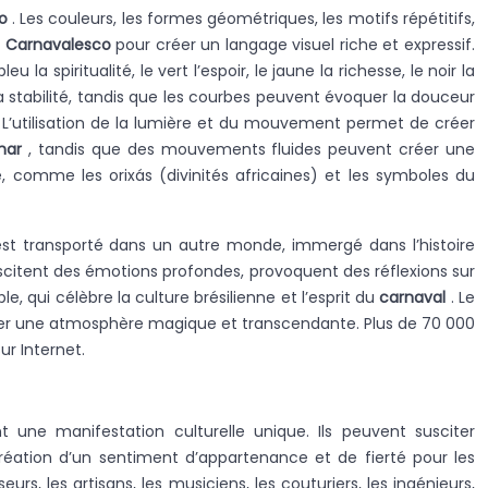
io
. Les couleurs, les formes géométriques, les motifs répétitifs,
e
Carnavalesco
pour créer un langage visuel riche et expressif.
a spiritualité, le vert l’espoir, le jaune la richesse, le noir la
a stabilité, tandis que les courbes peuvent évoquer la douceur
. L’utilisation de la lumière et du mouvement permet de créer
har
, tandis que des mouvements fluides peuvent créer une
e, comme les orixás (divinités africaines) et les symboles du
est transporté dans un autre monde, immergé dans l’histoire
uscitent des émotions profondes, provoquent des réflexions sur
, qui célèbre la culture brésilienne et l’esprit du
carnaval
. Le
éer une atmosphère magique et transcendante. Plus de 70 000
ur Internet.
une manifestation culturelle unique. Ils peuvent susciter
réation d’un sentiment d’appartenance et de fierté pour les
rs, les artisans, les musiciens, les couturiers, les ingénieurs,