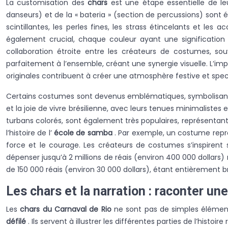
La customisation des
chars
est une étape essentielle de le
danseurs) et de la « bateria » (section de percussions) sont
scintillantes, les perles fines, les strass étincelants et le
également crucial, chaque couleur ayant une signification sym
collaboration étroite entre les créateurs de costumes, sou
parfaitement à l’ensemble, créant une synergie visuelle. L’im
originales contribuent à créer une atmosphère festive et specta
Certains costumes sont devenus emblématiques, symbolisant 
et la joie de vivre brésilienne, avec leurs tenues minimaliste
turbans colorés, sont également très populaires, représentant 
l’histoire de l’
école de samba
. Par exemple, un costume repré
force et le courage. Les créateurs de costumes s’inspirent 
dépenser jusqu’à 2 millions de réais (environ 400 000 dollars)
de 150 000 réais (environ 30 000 dollars), étant entièrement 
Les chars et la narration : raconter un
Les
chars du Carnaval de Rio
ne sont pas de simples éléments
défilé
. Ils servent à illustrer les différentes parties de l’histoir