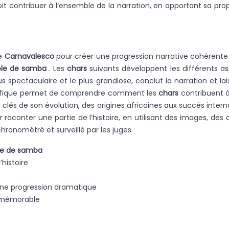
oit contribuer à l’ensemble de la narration, en apportant sa pro
le
Carnavalesco
pour créer une progression narrative cohérente
ole de samba
. Les
chars
suivants développent les différents as
us spectaculaire et le plus grandiose, conclut la narration et l
ifique permet de comprendre comment les
chars
contribuent à
clés de son évolution, des origines africaines aux succès inte
 raconter une partie de l’histoire, en utilisant des images, des
onométré et surveillé par les juges.
le de samba
’histoire
une progression dramatique
on mémorable