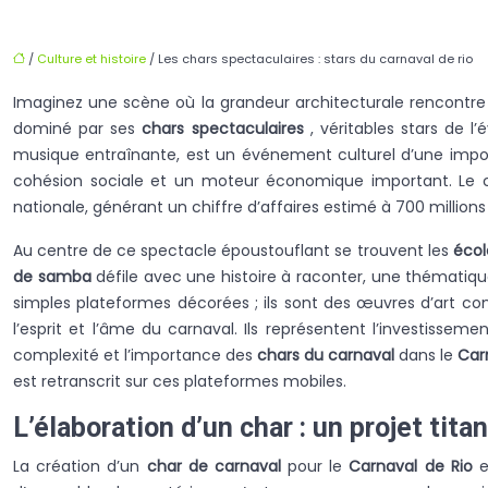
/
Culture et histoire
/ Les chars spectaculaires : stars du carnaval de rio
Imaginez une scène où la grandeur architecturale rencontre l
dominé par ses
chars spectaculaires
, véritables stars de 
musique entraînante, est un événement culturel d’une importa
cohésion sociale et un moteur économique important. Le car
nationale, générant un chiffre d’affaires estimé à 700 millions 
Au centre de ce spectacle époustouflant se trouvent les
éco
de samba
défile avec une histoire à raconter, une thématique 
simples plateformes décorées ; ils sont des œuvres d’art com
l’esprit et l’âme du carnaval. Ils représentent l’investissem
complexité et l’importance des
chars du carnaval
dans le
Car
est retranscrit sur ces plateformes mobiles.
L’élaboration d’un char : un projet tit
La création d’un
char de carnaval
pour le
Carnaval de Rio
e