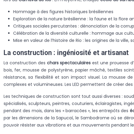
Hommage à des figures historiques brésiliennes
Exploration de la nature brésilienne : la faune et la flore
Critiques sociales percutantes : dénonciation de la corrupt
Célébration de la diversité culturelle : hommage aux cultu
Mise en valeur de l’histoire de Rio : les origines de la ville, 
La construction : ingéniosité et artisanat
La construction des
chars spectaculaires
est une prouesse d’i
bois, fer, mousse de polystyrène, papier mâché, textiles scint
résistance, sa flexibilité et son impact visuel. La mousse 
complexes et volumineuses. Les LED permettent de créer des e
Les techniques de construction sont tout aussi diverses : soudu
spécialisés, sculpteurs, peintres, couturiers, éclairagistes, ing
pendant des mois, dans les « barracões », les entrepôts des
é
par les dimensions de la Sapucaí, le Sambodrome où se déro
pouvoir résister aux vibrations et aux mouvements pendant l