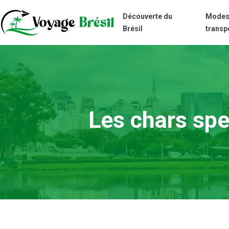
Découverte du
Modes
Brésil
transp
Les chars spec