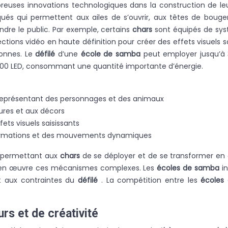
reuses innovations technologiques dans la construction de l
ués qui permettent aux ailes de s’ouvrir, aux têtes de boug
endre le public. Par exemple, certains
chars
sont équipés de sys
jections vidéo en haute définition pour créer des effets visuels
tonnes. Le
défilé
d’une
école de samba
peut employer jusqu’à 
 000 LED, consommant une quantité importante d’énergie.
représentant des personnages et des animaux
tures et aux décors
ets visuels saisissants
ormations et des mouvements dynamiques
, permettant aux
chars
de se déployer et de se transformer en di
e en œuvre ces mécanismes complexes. Les
écoles de samba
i
ent aux contraintes du
défilé
. La compétition entre les
écoles
rs et de créativité