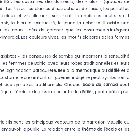
e rio
. Les costumes des danseurs, des « alas » (groupes de
ba
. Les tissus, les plumes d’autruche et de faisan, les paillettes
rmonieux et visuellement saisissant. Le choix des couleurs est
, le bleu la spiritualité, le jaune la richesse. Il existe une
nt les
chars
, afin de garantir que les costumes s’intègrent
imordial. Les couleurs vives, les motifs élaborés et les formes
passistas », les danseuses de samba qui incarnent la sensualité
 les femmes de Bahia, avec leurs robes traditionnelles et leurs
 signification particulière, liée à la thématique du
défilé
et à
n costume représentant un guerrier indigène peut symboliser la
s et des symboles traditionnels. Chaque
école de samba
peut
a figure féminine la plus importante du
défilé
, peut coûter plus
rio
; ils sont les principaux vecteurs de la narration visuelle du
émouvoir le public. La relation entre le
thème de l’école
et les