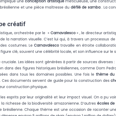
i implique une
conception artistique
méticuleuse, une constructi
brésilienne et une pièce maîtresse du
défilé de samba
. La con
pe créatif
tistique, orchestrée par le »
Carnavalesco
« , le directeur artisti
 de la narration visuelle. C’est lui qui, à travers un processu
 des costumes. Le
Carnavalesco
travaille en étroite collabora
figure clé, souvent une célébrité locale, et son influence sur le 
ciale. Les idées sont générées à partir de sources diverses : l’hi
tion dans des figures historiques brésiliennes, comme Dom Pedr
isées dans tous les domaines possibles. Une fois le
thème du 
s. Ces documents servent de guide pour la construction des
ch
eur construction physique.
es esprits par leur originalité et leur impact visuel. On a pu
e la richesse de la biodiversité amazonienne. D’autres
écoles d
elle brésilienne. Chaque thème est une occasion de raconter un
a
dépense environ 5 millions de réais (environ 1 million de dollars