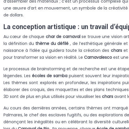
d’assembler des matériaux ; c’est un processus complexe qu
une œuvre d’art en mouvement, un symbole de la créativité 
de dollars.
La conception artistique : un travail d’équi
Au cœur de chaque
char de carnaval
se trouve une vision ar
la définition du
thème du défilé
, de l’esthétique générale et
naissance à l’idée qui guidera toute la création des
chars
et
pour transformer sa vision en réalité. Le
Carnavalesco
est une 
Le processus de brainstorming et de recherche est une étape cru
légendes. Les
écoles de samba
puisent souvent leur inspira
Les thèmes sont explorés en profondeur, les inspirations pu
élaborer des croquis, des maquettes et des plans technique
3D sont de plus en plus utilisés pour visualiser les
chars
avant l
Au cours des dernières années, certains thèmes ont marqué l
Palmares, le chef des esclaves fugitifs, ou des explorations d
dénonçant les inégalités ou en célébrant la diversité cultur
lors du
Carnaval de Rio
. En moyenne, chaque
école de samb