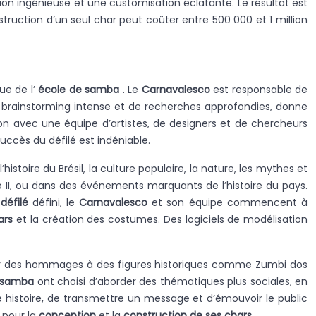
on ingénieuse et une customisation éclatante. Le résultat est
struction d’un seul char peut coûter entre 500 000 et 1 million
que de l’
école de samba
. Le
Carnavalesco
est responsable de
s de brainstorming intense et de recherches approfondies, donne
tion avec une équipe d’artistes, de designers et de chercheurs
succès du défilé est indéniable.
stoire du Brésil, la culture populaire, la nature, les mythes et
o II, ou dans des événements marquants de l’histoire du pays.
défilé
défini, le
Carnavalesco
et son équipe commencent à
ars
et la création des costumes. Des logiciels de modélisation
 voir des hommages à des figures historiques comme Zumbi dos
e samba
ont choisi d’aborder des thématiques plus sociales, en
e histoire, de transmettre un message et d’émouvoir le public
) pour la
conception
et la
construction de ses chars
.