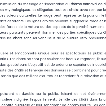
ransmission du message et l’incarnation du
thème carnaval de r
es mythologiques, les allégories, tout est choisi avec soin par l
leurs culturelles. Le rouge peut représenter la passion, le bleu l
s différents. Les lignes droites peuvent suggérer la force et l
r des forces de la nature ou des aspects de la psyché humaine
cteurs puissants peuvent illuminer des parties spécifiques du
c
dans les
chars
sont souvent issus de la culture afro-brésilienn
elle et émotionnelle unique pour les spectateurs. Le public 
eria ». Les
chars
ne sont pas seulement beaux à regarder ; ils s
s spectateurs. L’objectif est de créer une expérience inoubliable
eauté des
chars
et l’énergie des danseurs se combinent pour cr
tandis que des millions d’autres les regardent à la télévision et s
uissant et durable sur le public, faisant de cet événement 
la colère indignée, l’espoir fervent… Le rôle des
chars
dans la c
r identité culturelle et leur sentiment de communauté. Les danseu