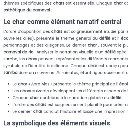
thèmes spécifiques des
chars
est essentielle. Chaque
char
d
esthétique du carnaval
.
Le char comme élément narratif central
L’ordre d’apparition des
chars
est soigneusement étudié par 
ouvre les ailes), présente le thème général du
défilé
et l’
éc
personnages et des allégories. Le dernier
char
, souvent le pl
carnaval de rio
. Analyser la narration visuelle d’un
défilé
spéc
samba, les
chars
peuvent représenter les différents moments 
symbole de l’identité brésilienne. Chaque
char
est conçu pour
samba
dure en moyenne 75 minutes, étant rigoureusement chr
Le
char
« Abre Alas » présente le thème principal de l’
éco
Les
chars
suivants développent les différents aspects de l
Chaque
char
contribue à la narration globale du
défilé
L’ordre des
chars
est soigneusement planifié pour créer 
Le dernier
char
conclut l’histoire et laisse une impressi
La symbolique des éléments visuels