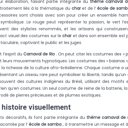
ur élaboration, faisant partie intégrante du
thème carnaval d
 étroitement liés à la thématique du
char
et de l’
école de sam
s accessoires sont choisis avec soin pour créer un ensemble ha
bolique. Le rouge peut représenter la passion, le vert l’espoir
vent des stylistes renommés, et les artisans qui construise
pact visuel des costumes sur le
char
et dans son ensemble est pr
culaire, captivant le public et les juges.
l’esprit du
Carnaval de Rio
. On peut citer les costumes des « 
s et leurs mouvements hypnotiques. Les costumes des « baianas »,
la richesse de la culture afro-brésilienne. Chaque costume a une
sentant un oiseau rare peut symboliser la liberté, tandis qu’u
souvent des cultures indigènes du Brésil, utilisant des motif
 rien qu’en costumes. Un seul costume de reine de la batterie, l
brodé de pierres précieuses et de plumes exotiques.
e histoire visuellement
 décoratifs, ils font partie intégrante du
thème carnaval de 
e racontée par l’
école de samba
, à transmettre un message et à 