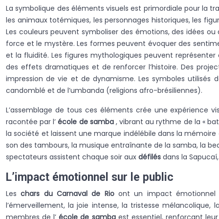
La symbolique des éléments visuels est primordiale pour la t
les animaux totémiques, les personnages historiques, les figur
Les couleurs peuvent symboliser des émotions, des idées ou des va
force et le mystère. Les formes peuvent évoquer des sentiment
et la fluidité. Les figures mythologiques peuvent représente
des effets dramatiques et de renforcer l’histoire. Des proje
impression de vie et de dynamisme. Les symboles utilisés 
candomblé et de l’umbanda (religions afro-brésiliennes).
L’assemblage de tous ces éléments crée une expérience visu
racontée par l’
école de samba
, vibrant au rythme de la « bat
la société et laissent une marque indélébile dans la mémoire de
son des tambours, la musique entraînante de la samba, la b
spectateurs assistent chaque soir aux
défilés
dans la Sapucaí, 
L’impact émotionnel sur le public
Les
chars du Carnaval de Rio
ont un impact émotionnel p
l’émerveillement, la joie intense, la tristesse mélancolique, 
membres de l’
école de samba
est essentiel, renforçant leu