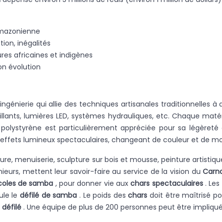
 amazonienne
ion, inégalités
res africaines et indigènes
son évolution
ngénierie qui allie des techniques artisanales traditionnelles à 
illants, lumières LED, systèmes hydrauliques, etc. Chaque matér
de polystyrène est particulièrement appréciée pour sa légèreté
ffets lumineux spectaculaires, changeant de couleur et de moti
re, menuiserie, sculpture sur bois et mousse, peinture artistiqu
énieurs, mettent leur savoir-faire au service de la vision du
Carn
coles de samba
, pour donner vie aux
chars spectaculaires
. Les
ule le
défilé de samba
. Le poids des
chars
doit être maîtrisé po
e
défilé
. Une équipe de plus de 200 personnes peut être impliqué