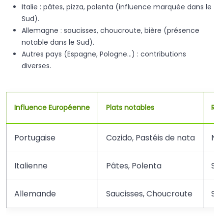
Italie : pâtes, pizza, polenta (influence marquée dans le
Sud).
Allemagne : saucisses, choucroute, bière (présence
notable dans le Sud).
Autres pays (Espagne, Pologne…) : contributions
diverses.
Influence Européenne
Plats notables
Ré
Portugaise
Cozido, Pastéis de nata
Na
Italienne
Pâtes, Polenta
S
Allemande
Saucisses, Choucroute
S