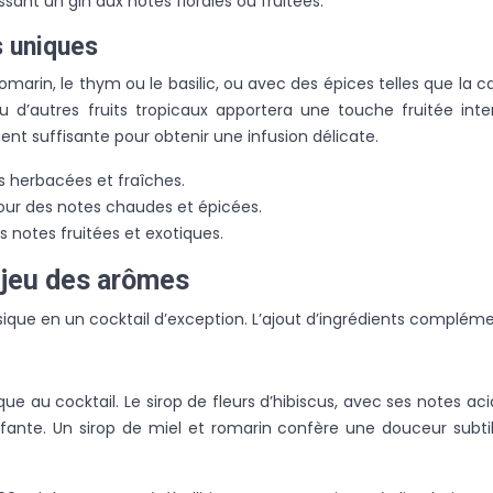
sant un gin aux notes florales ou fruitées.
s uniques
rin, le thym ou le basilic, ou avec des épices telles que la 
ou d’autres fruits tropicaux apportera une touche fruitée i
nt suffisante pour obtenir une infusion délicate.
s herbacées et fraîches.
ur des notes chaudes et épicées.
 notes fruitées et exotiques.
e jeu des arômes
sique en un cocktail d’exception. L’ajout d’ingrédients complém
au cocktail. Le sirop de fleurs d’hibiscus, avec ses notes acidu
ante. Un sirop de miel et romarin confère une douceur subtil