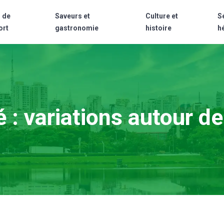
 de
Saveurs et
Culture et
S
ort
gastronomie
histoire
h
é : variations autour d