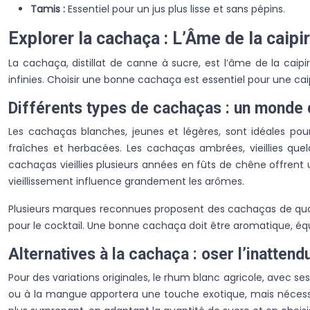
Tamis :
Essentiel pour un jus plus lisse et sans pépins.
Explorer la cachaça : L’Âme de la caipi
La cachaça, distillat de canne à sucre, est l’âme de la caipi
infinies. Choisir une bonne cachaça est essentiel pour une caip
Différents types de cachaças : un monde 
Les cachaças blanches, jeunes et légères, sont idéales pour
fraîches et herbacées. Les cachaças ambrées, vieillies que
cachaças vieillies plusieurs années en fûts de chêne offrent
vieillissement influence grandement les arômes.
Plusieurs marques reconnues proposent des cachaças de qualit
pour le cocktail. Une bonne cachaça doit être aromatique, équ
Alternatives à la cachaça : oser l’inattend
Pour des variations originales, le rhum blanc agricole, avec s
ou à la mangue apportera une touche exotique, mais nécessite