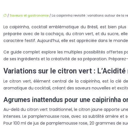
/
Saveurs et gastronomie
/ La caipirinha revisité : variations autour de la 
La caipirinha, cocktail emblématique du Brésil, est bien plus
préparée avec de la cachaça, du citron vert, et du sucre, el
caractère festif. Aujourd’hui, elle est appréciée dans le monde
Ce guide complet explore les multiples possibilités offertes 
de ses ingrédients et la créativité de sa préparation. Préparez
Variations sur le citron vert : L’Acidité
Le citron vert, élément central de la caipirinha, est la clé 
aromatique du cocktail, créant des saveurs nouvelles et excit
Agrumes inattendus pour une caipirinha or
Au-delà du citron vert traditionnel, le citron jaune apporte u
intenses. Le pamplemousse rose, avec sa subtilité amère et s
Pour 100 ml de jus de pamplemousse rose, 20 grammes de su