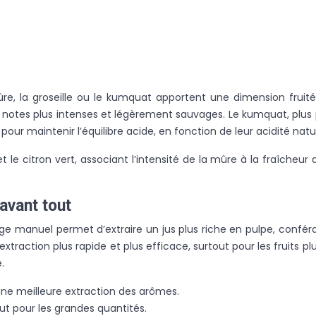
e, la groseille ou le kumquat apportent une dimension fruit
notes plus intenses et légèrement sauvages. Le kumquat, plus pet
 pour maintenir l’équilibre acide, en fonction de leur acidité natur
e citron vert, associant l’intensité de la mûre à la fraîcheur du
 avant tout
age manuel permet d’extraire un jus plus riche en pulpe, confér
action plus rapide et plus efficace, surtout pour les fruits plus 
.
une meilleure extraction des arômes.
out pour les grandes quantités.