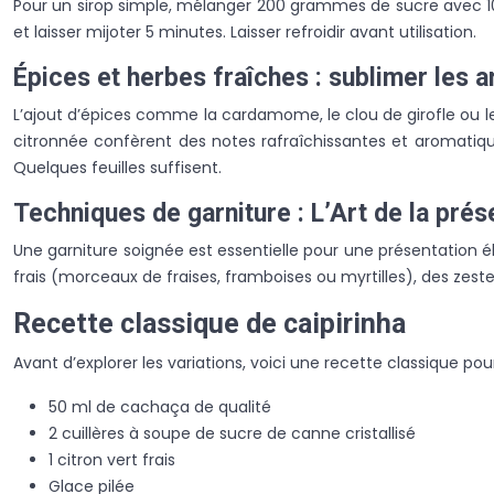
Pour un sirop simple, mélanger 200 grammes de sucre avec 100
et laisser mijoter 5 minutes. Laisser refroidir avant utilisation.
Épices et herbes fraîches : sublimer les 
L’ajout d’épices comme la cardamome, le clou de girofle ou le
citronnée confèrent des notes rafraîchissantes et aromatique
Quelques feuilles suffisent.
Techniques de garniture : L’Art de la prés
Une garniture soignée est essentielle pour une présentation é
frais (morceaux de fraises, framboises ou myrtilles), des ze
Recette classique de caipirinha
Avant d’explorer les variations, voici une recette classique pou
50 ml de cachaça de qualité
2 cuillères à soupe de sucre de canne cristallisé
1 citron vert frais
Glace pilée