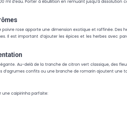
 ml d’eau. Porter à ébullition en remuant jusqu’à dissolution c
arômes
 poivre rose apporte une dimension exotique et raffinée. Des h
s. Il est important d’ajouter les épices et les herbes avec pa
entation
légante. Au-delà de la tranche de citron vert classique, des fle
stes d’agrumes confits ou une branche de romarin ajoutent une t
r une caipirinha parfaite: