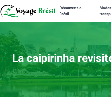
Découverte du
Modes
Brésil
transp
La caipirinha revisit