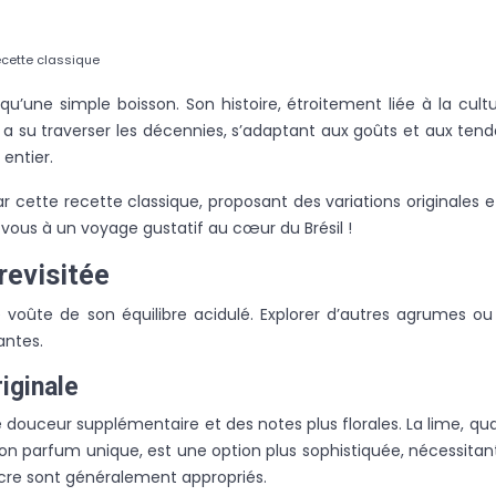
recette classique
 qu’une simple boisson. Son histoire, étroitement liée à la cul
le a su traverser les décennies, s’adaptant aux goûts et aux te
 entier.
par cette recette classique, proposant des variations originale
-vous à un voyage gustatif au cœur du Brésil !
 revisitée
de voûte de son équilibre acidulé. Explorer d’autres agrumes o
antes.
iginale
ne douceur supplémentaire et des notes plus florales. La lime, qu
on parfum unique, est une option plus sophistiquée, nécessita
cre sont généralement appropriés.