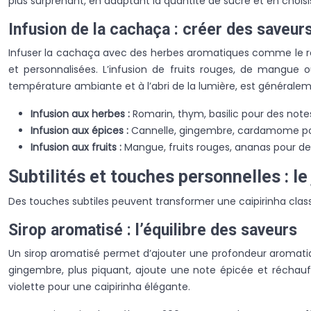
plus surprenant, en adaptant la quantité de sucre et en choisis
Infusion de la cachaça : créer des saveur
Infuser la cachaça avec des herbes aromatiques comme le roma
et personnalisées. L’infusion de fruits rouges, de mangue 
température ambiante et à l’abri de la lumière, est généraleme
Infusion aux herbes :
Romarin, thym, basilic pour des note
Infusion aux épices :
Cannelle, gingembre, cardamome po
Infusion aux fruits :
Mangue, fruits rouges, ananas pour des
Subtilités et touches personnelles : l
Des touches subtiles peuvent transformer une caipirinha clas
Sirop aromatisé : l’équilibre des saveurs
Un sirop aromatisé permet d’ajouter une profondeur aromatique 
gingembre, plus piquant, ajoute une note épicée et réchauff
violette pour une caipirinha élégante.