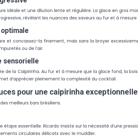
ogressive
 idéale et une dilution lente et régulière. La glace en gros mo
rogressive, révélant les nuances des saveurs au fur et à mesure 
e optimale
e pure et concassez-la finement, mais sans la broyer excessivem
mpuretés ou de l’air.
e sensorielle
e de la Caipirinha. Au fur et à mesure que la glace fond, la boi
rmet d’apprécier pleinement la complexité du cocktail.
uces pour une caipirinha exceptionnelle
des meilleurs bars brésiliens.
 étape essentielle. Ricardo insiste sur la nécessité d’une pressi
ements circulaires délicats avec le muddler.