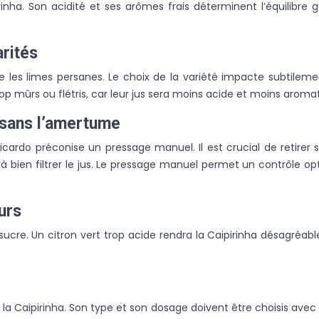
rinha. Son acidité et ses arômes frais déterminent l’équilibre g
arités
s limes persanes. Le choix de la variété impacte subtilement le
rop mûrs ou flétris, car leur jus sera moins acide et moins aroma
s sans l’amertume
ardo préconise un pressage manuel. Il est crucial de retirer 
à bien filtrer le jus. Le pressage manuel permet un contrôle op
urs
 sucre. Un citron vert trop acide rendra la Caipirinha désagréab
 la Caipirinha. Son type et son dosage doivent être choisis avec