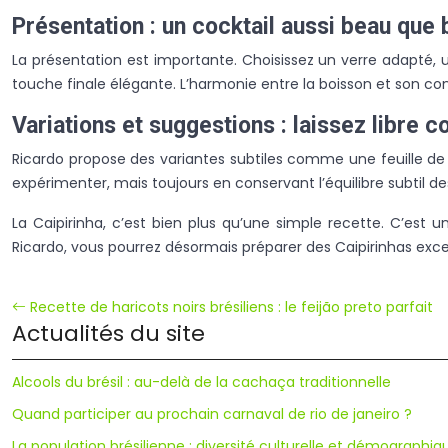
Présentation : un cocktail aussi beau que 
La présentation est importante. Choisissez un verre adapté, 
touche finale élégante. L’harmonie entre la boisson et son co
Variations et suggestions : laissez libre c
Ricardo propose des variantes subtiles comme une feuille de
expérimenter, mais toujours en conservant l’équilibre subtil des
La Caipirinha, c’est bien plus qu’une simple recette. C’est u
Ricardo, vous pourrez désormais préparer des Caipirinhas except
Recette de haricots noirs brésiliens : le feijão preto parfait
Actualités du site
Alcools du brésil : au-delà de la cachaça traditionnelle
Quand participer au prochain carnaval de rio de janeiro ?
La population brésilienne : diversité culturelle et démographiq