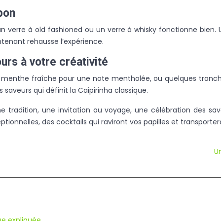
bon
un verre à old fashioned ou un verre à whisky fonctionne bien. 
ntenant rehausse l’expérience.
ours à votre créativité
 menthe fraîche pour une note mentholée, ou quelques tranches
 saveurs qui définit la Caipirinha classique.
ne tradition, une invitation au voyage, une célébration des sav
ionnelles, des cocktails qui raviront vos papilles et transporter
Un
ue expliquée