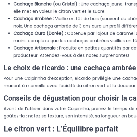
Cachaça Blanche (ou Cristal) :
Une cachaça jeune, transp
elle met en valeur le citron vert et le sucre.
Cachaça Ambrée :
Vieillie en fût de bois (souvent du c
noix. Une cachaça ambrée de 3 ans aura un profil différen
Cachaça Ouro (Dorée) :
Obtenue par l’ajout de caramel o
moins complexe que les cachaças ambrées vieillies en fû
Cachaça Artisanale :
Produite en petites quantités par des 
producteur. Attendez-vous à des notes surprenantes!
Le choix de ricardo : une cachaça ambrée 
Pour une Caipirinha d’exception, Ricardo privilégie une cachaç
marient à merveille avec l’acidité du citron vert et la douceur 
Conseils de dégustation pour choisir la c
Avant de l’utiliser dans votre Caipirinha, prenez le temps de 
goûtez-la : notez sa texture, son intensité, sa longueur en bou
Le citron vert : L’Équilibre parfait