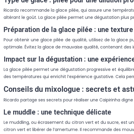
Type de glace : pilée pour une dilution pr
Ricardo recommande la glace pilée, qui assure une température
altérant le goût. La glace pilée permet une dégustation plus p
Préparation de la glace pilée : une textur
Pour obtenir une glace pilée de qualité, utilisez de la glac
optimale. Évitez la glace de mauvaise qualité, contenant des i
Impact sur la dégustation : une expérienc
La glace pilée permet une dégustation progressive et équilibré
des températures qui enrichit l’expérience gustative. Cela pe
Conseils du mixologue : secrets et ast
Ricardo partage ses secrets pour réaliser une Caipirinha digne 
Le muddle : une technique délicate
Le muddling, ou écrasement du citron vert et du sucre, est une
citron vert et libérer de l’amertume. Il recommande des mouv