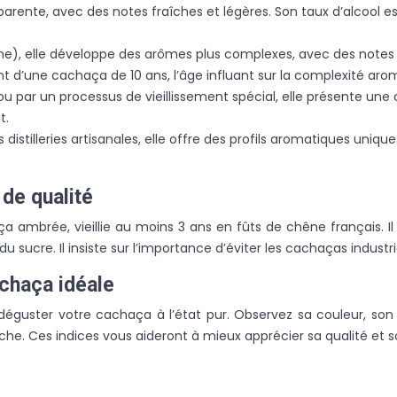
arente, avec des notes fraîches et légères. Son taux d’alcool e
hêne), elle développe des arômes plus complexes, avec des notes 
t d’une cachaça de 10 ans, l’âge influant sur la complexité aro
u par un processus de vieillissement spécial, elle présente une 
t.
distilleries artisanales, elle offre des profils aromatiques uniques 
de qualité
a ambrée, vieillie au moins 3 ans en fûts de chêne français. Il 
du sucre. Il insiste sur l’importance d’éviter les cachaças indus
achaça idéale
déguster votre cachaça à l’état pur. Observez sa couleur, son li
che. Ces indices vous aideront à mieux apprécier sa qualité et s