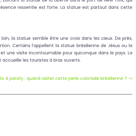
ttant la Statue de la Liberté dans le port de New York, qui
résence ressentie est forte. La statue est partout dans cette
n, la statue semble être une croix dans les cieux. De près,
tion. Certains l’appellent la statue brésilienne de Jésus ou la
 et une visite incontournable pour quiconque dans le pays. La
t accueille les touristes à bras ouverts.
o à paraty : quand visiter cette perle coloniale brésilienne ?