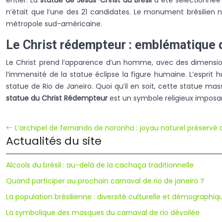
entier. La
statue de Jésus-Christ au Brésil
a été sélectionnée
n’était que l’une des 21 candidates. Le monument brésilien n
métropole sud-américaine.
Le Christ rédempteur : emblématique d
Le Christ prend l’apparence d’un homme, avec des dimension
l’immensité de la statue éclipse la figure humaine. L’esprit h
statue de Rio de Janeiro. Quoi qu’il en soit, cette statue m
statue du Christ Rédempteur
est un symbole religieux imposant 
L’archipel de fernando de noronha : joyau naturel préservé d
Actualités du site
Alcools du brésil : au-delà de la cachaça traditionnelle
Quand participer au prochain carnaval de rio de janeiro ?
La population brésilienne : diversité culturelle et démographiq
La symbolique des masques du carnaval de rio dévoilée