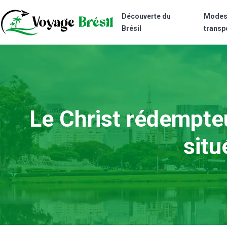
Découverte du
Modes
Brésil
transp
Le Christ rédempte
sit