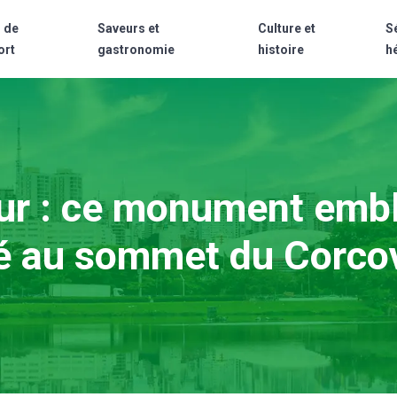
 de
Saveurs et
Culture et
S
ort
gastronomie
histoire
h
ur : ce monument embl
ué au sommet du Corco