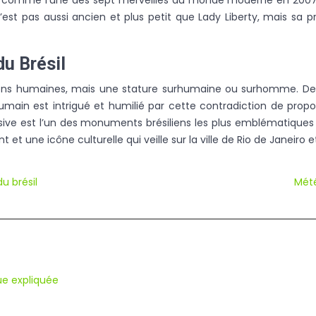
 comme l’une des sept merveilles du monde moderne en 2007, ba
’est pas aussi ancien et plus petit que Lady Liberty, mais sa p
u Brésil
s humaines, mais une stature surhumaine ou surhomme. De loi
umain est intrigué et humilié par cette contradiction de propor
assive est l’un des monuments brésiliens les plus emblématiques
et une icône culturelle qui veille sur la ville de Rio de Janeiro e
u brésil
Mété
ue expliquée