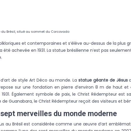
 du Brésil, situé au sommet du Corcovado
oriques et contemporaines et s’élève au-dessus de la plus grand
l a été achevée en 1931. La statue brésilienne n’est pas seuleme
.
 d’art de style Art Déco au monde. La
statue géante de Jésus
Elle repose sur une fondation en pierre d’environ 8 m de haut
 1931. Également symbole de paix, le Christ Rédempteur est s
ie de Guanabara, le Christ Rédempteur reçoit des visiteurs et béni
s sept merveilles du monde moderne
 Jésus au Brésil est considérée comme une œuvre d’art embléma